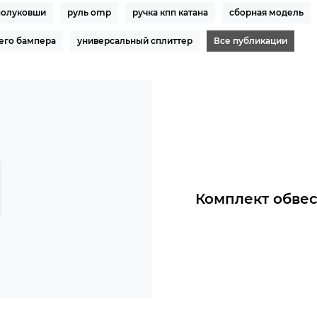
полуковши
руль omp
ручка кпп катана
сборная модель
его бампера
универсальный сплиттер
Все публикации
Комплект обвеса