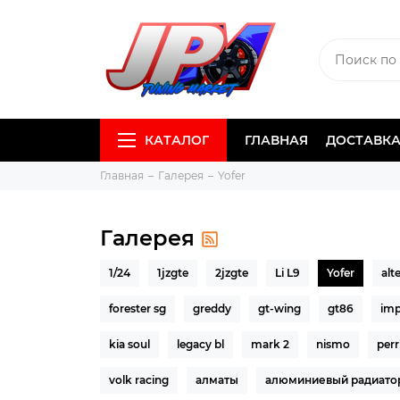
КАТАЛОГ
ГЛАВНАЯ
ДОСТАВКА
Главная
Галерея
Yofer
Галерея
1/24
1jzgte
2jzgte
Li L9
Yofer
alt
forester sg
greddy
gt-wing
gt86
imp
kia soul
legacy bl
mark 2
nismo
perr
volk racing
алматы
алюминиевый радиато