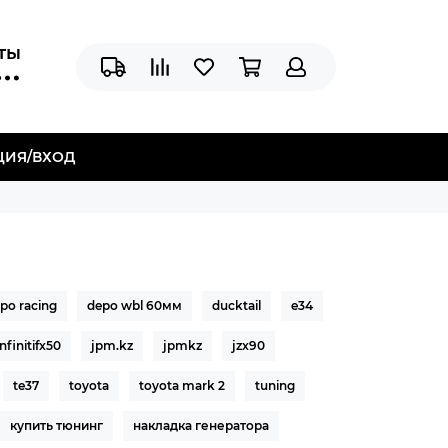
аты
ЦИЯ/ВХОД
po racing
depo wbl 60мм
ducktail
e34
infinitifx50
jpm.kz
jpmkz
jzx90
te37
toyota
toyota mark 2
tuning
купить тюнинг
накладка генератора