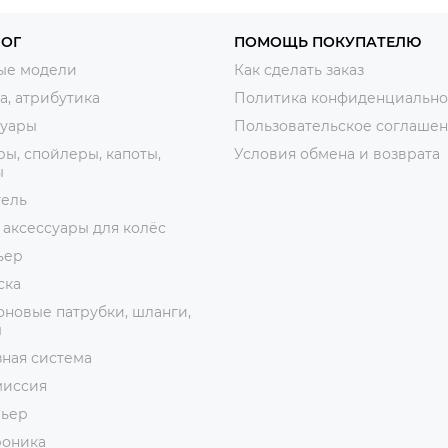
ЛОГ
ПОМОЩЬ ПОКУПАТЕЛЮ
ые модели
Как сделать заказ
, атрибутика
Политика конфиденциально
суары
Пользовательское соглаше
ы, спойлеры, капоты,
Условия обмена и возврата
ы
тель
 аксессуары для колёс
ьер
ска
новые патрубки, шланги,
ы
ная система
миссия
рьер
роника