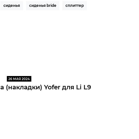
сиденья
сиденья bride
сплиттер
26 МАЯ 2024
 (накладки) Yofer для Li L9