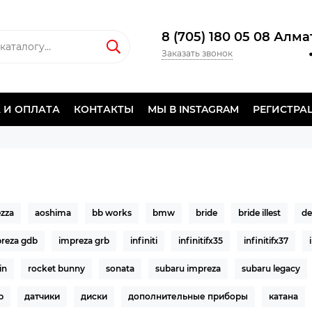
8 (705) 180 05 08 Алм
Заказать звонок
 И ОПЛАТА
КОНТАКТЫ
МЫ В INSTAGRAM
РЕГИСТРА
ezza
aoshima
bb works
bmw
bride
bride illest
de
reza gdb
impreza grb
infiniti
infinitifx35
infinitifx37
in
rocket bunny
sonata
subaru impreza
subaru legacy
р
датчики
диски
дополнительные приборы
катана