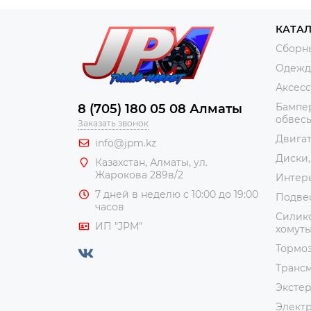
КАТА
Сборн
Одежда
Аксес
Бампер
8 (705) 180 05 08 Алматы
обвес
Заказать звонок
Двига
info@jpm.kz
Диски,
Казахстан, Алматы,
ул.
Жарокова 289в/2
Интер
7 дней в неделю с 10:00 до 19:00
Подве
часов
Силико
ИП "JPM"
хомут
Тормоз
Транс
Эксте
Элект