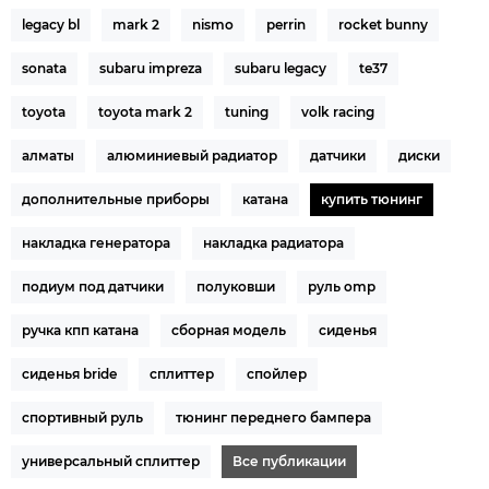
legacy bl
mark 2
nismo
perrin
rocket bunny
sonata
subaru impreza
subaru legacy
te37
toyota
toyota mark 2
tuning
volk racing
алматы
алюминиевый радиатор
датчики
диски
дополнительные приборы
катана
купить тюнинг
накладка генератора
накладка радиатора
подиум под датчики
полуковши
руль omp
ручка кпп катана
сборная модель
сиденья
сиденья bride
сплиттер
спойлер
спортивный руль
тюнинг переднего бампера
универсальный сплиттер
Все публикации