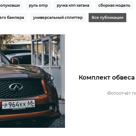
полуковши
руль omp
ручка кпп катана
сборная модель
его бампера
универсальный сплиттер
Все публикации
Комплект обвеса (
Фотоотчёт п