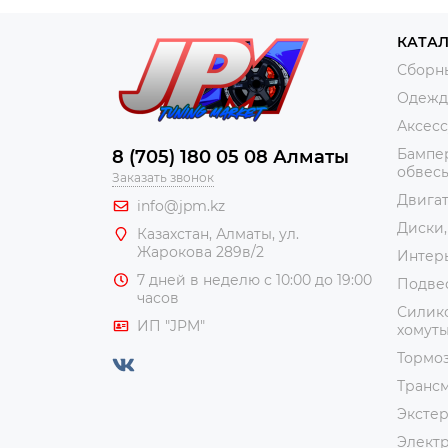
КАТА
Сборн
Одежда
Аксес
Бампер
8 (705) 180 05 08 Алматы
обвес
Заказать звонок
Двига
info@jpm.kz
Диски,
Казахстан, Алматы,
ул.
Жарокова 289в/2
Интер
7 дней в неделю с 10:00 до 19:00
Подве
часов
Силико
ИП "JPM"
хомут
Тормоз
Транс
Эксте
Элект