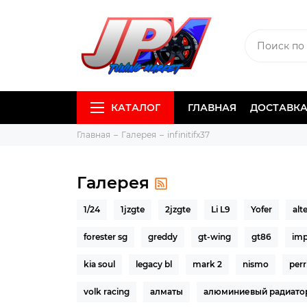
КАТАЛОГ
ГЛАВНАЯ
ДОСТАВКА
Главная
Галерея
infinitifx37
Галерея
1/24
1jzgte
2jzgte
Li L9
Yofer
alt
forester sg
greddy
gt-wing
gt86
imp
kia soul
legacy bl
mark 2
nismo
perr
volk racing
алматы
алюминиевый радиато