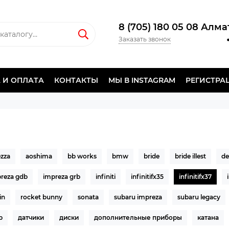
8 (705) 180 05 08 Алм
Заказать звонок
 И ОПЛАТА
КОНТАКТЫ
МЫ В INSTAGRAM
РЕГИСТРА
ezza
aoshima
bb works
bmw
bride
bride illest
de
reza gdb
impreza grb
infiniti
infinitifx35
infinitifx37
in
rocket bunny
sonata
subaru impreza
subaru legacy
р
датчики
диски
дополнительные приборы
катана