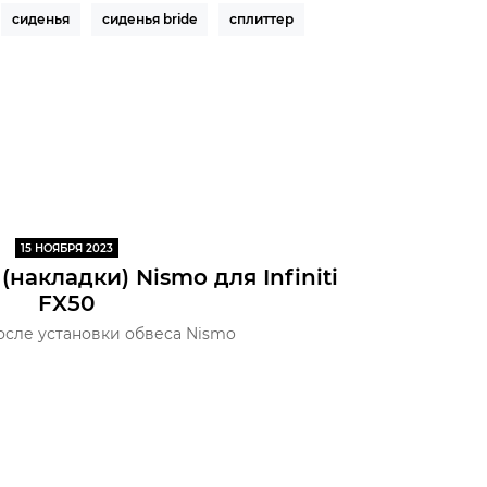
сиденья
сиденья bride
сплиттер
15 НОЯБРЯ 2023
накладки) Nismo для Infiniti
FX50
осле установки обвеса Nismo