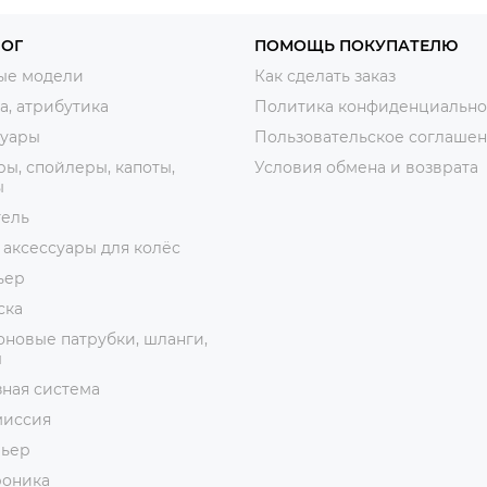
ЛОГ
ПОМОЩЬ ПОКУПАТЕЛЮ
ые модели
Как сделать заказ
, атрибутика
Политика конфиденциально
суары
Пользовательское соглаше
ы, спойлеры, капоты,
Условия обмена и возврата
ы
тель
 аксессуары для колёс
ьер
ска
новые патрубки, шланги,
ы
ная система
миссия
рьер
роника