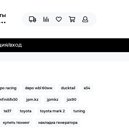
аты
ЦИЯ/ВХОД
po racing
depo wbl 60мм
ducktail
e34
infinitifx50
jpm.kz
jpmkz
jzx90
te37
toyota
toyota mark 2
tuning
купить тюнинг
накладка генератора