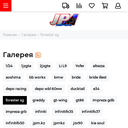
Главная
Галерея
forester sg
Галерея
1/24
1jzgte
2jzgte
Li L9
Yofer
altezza
aoshima
bb works
bmw
bride
bride illest
depo racing
depo wbl 60мм
ducktail
e34
forester sg
greddy
gt-wing
gt86
impreza gdb
impreza grb
infiniti
infinitifx35
infinitifx37
infinitifx50
jpm.kz
jpmkz
jzx90
kia soul