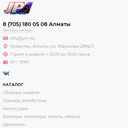
8 (705) 180 05 08 Алматы
Заказать звонок
info@jpm.kz
Казахстан, Алматы,
ул. Жарокова 289в/2
7 дней в неделю с 10:00 до 19:00 часов
ИП "JPM"
КАТАЛОГ
Сборные модели
Одежда, атрибутика
Аксессуары
Бамперы, спойлеры, капоты, обвесы
Двигатель