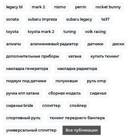
legacy bl
mark 2
nismo
perrin
rocket bunny
sonata
subaru impreza
subaru legacy
te37
toyota
toyota mark 2
tuning
volk racing
алматы
алюминиевый радиатор
датчики
диски
дополнительные приборы
катана
купить тюнинг
накладка генератора
накладка радиатора
подиум под датчики
полуковши
руль omp
ручка кпп катана
сборная модель
сиденья
сиденья bride
сплиттер
спойлер
спортивный руль
тюнинг переднего бампера
универсальный сплиттер
Все публикации