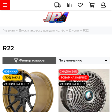
Главная
Диски, аксессуары для колёс
Диски
R22
R22
Фильтр товаров
НОВИНКА
СКИДКА 24%
ПОД ЗАКАЗ
ТОВАР НА KASPI.KZ
РАССРОЧКА 0-0-12
РАССРОЧКА 0-0-12