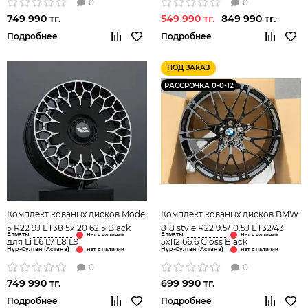
0
0
749 990 тг.
549 990 тг.
849 990 тг.
Подробнее
Подробнее
ПОД ЗАКАЗ
РАССРОЧКА 0-0-12
Комплект кованых дисков Model
Комплект кованых дисков BMW
5 R22 9J ET38 5x120 62.5 Black
818 style R22 9.5/10.5J ET32/43
Алматы
Алматы
для Li L6 L7 L8 L9
5x112 66.6 Gloss Black
Нур-Султан (Астана)
Нур-Султан (Астана)
0
0
749 990 тг.
699 990 тг.
Подробнее
Подробнее