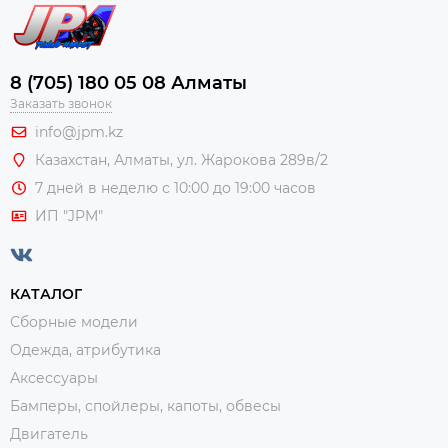
8 (705) 180 05 08 Алматы
Заказать звонок
info@jpm.kz
Казахстан, Алматы,
ул. Жарокова 289в/2
7 дней в неделю с 10:00 до 19:00 часов
ИП "JPM"
КАТАЛОГ
Сборные модели
Одежда, атрибутика
Аксессуары
Бамперы, спойлеры, капоты, обвесы
Двигатель