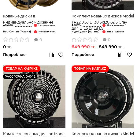
Кованые диски в
Комплект кованых дисков Model
индивидуальном дизайне
1 R22 9.5J ET38 5x120 62.5 Gray
Алматы
Алматы
для Li L6 L7 L8 L9
Нур-Султан (Астана)
Нур-Султан (Астана)
0
0
0 тг.
649 990 тг.
849 990 тг.
Подробнее
Подробнее
ТОВАР НА KASPI.KZ
ТОВАР НА KASPI.KZ
РАССРОЧКА 0-0-12
Комплект кованых дисков Model
Комплект кованых дисков Model