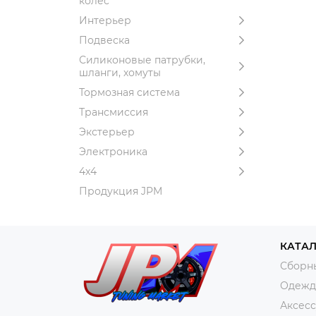
колёс
Интерьер
Подвеска
Силиконовые патрубки,
шланги, хомуты
Тормозная система
Трансмиссия
Экстерьер
Электроника
4x4
Продукция JPM
КАТА
Сборн
Одежда
Аксес