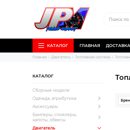
КАТАЛОГ
ГЛАВНАЯ
ДОСТАВКА
Главная
Двигатель
Топливная система
Топливн
Топ
КАТАЛОГ
Сборные модели
Одежда, атрибутика
Бре
Аксессуары
Бамперы, спойлеры,
капоты, обвесы
Двигатель