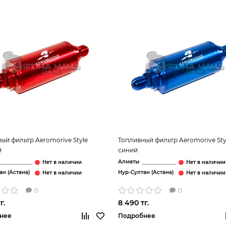
ый фильтр Aeromorive Style
Топливный фильтр Aeromorive Sty
й
синий
Алматы
ан (Астана)
Нур-Султан (Астана)
0
0
г.
8 490 тг.
нее
Подробнее