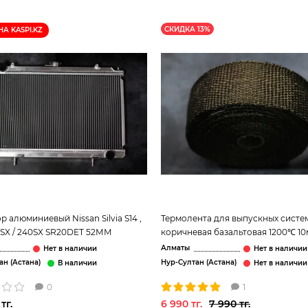
СКИДКА 13%
НА KASPI.KZ
р алюминиевый Nissan Silvia S14 ,
Термолента для выпускных систе
00SX / 240SX SR20DET 52ММ
коричневая базальтовая 1200℃ 10
Алматы
ан (Астана)
Нур-Султан (Астана)
0
1
тг.
6 990 тг.
7 990 тг.