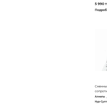
5 990 т
Подроб
Сменный
сопрот
Алматы
Нур-Султ