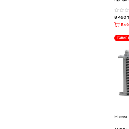
8 490 т
Выб
ТОВАР 
Масляны