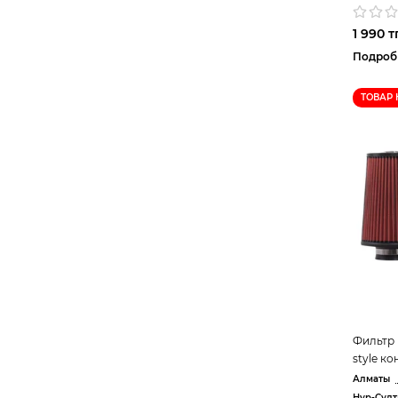
1 990 тг
Подроб
ТОВАР 
Фильтр 
style к
Алматы
Нур-Султ