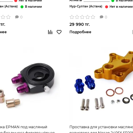
Алматы
ан (Астана)
Нур-Султан (Астана)
0
0
тг.
29 990 тг.
нее
Подробнее
вка EPMAN под масляный
Проставка для установки маслян
р без выноса фильтра чёрная
радиатора для Nissan 240SX SR2