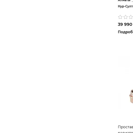
Алматы
Нур-Султ
39 990 
Подроб
Проста
радиато