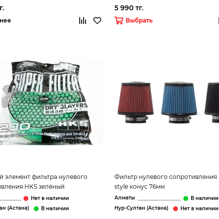
г.
5 990 тг.
нее
Выбрать
 элемент фильтра нулевого
Фильтр нулевого сопротивления
ивления HKS зелёный
style конус 76мм
Алматы
ан (Астана)
Нур-Султан (Астана)