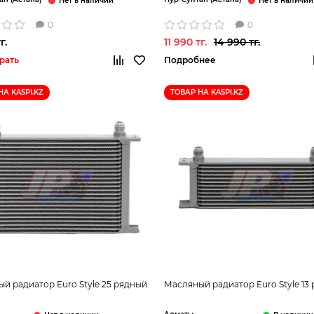
0
0
г.
11 990 тг.
14 990 тг.
рать
Подробнее
НА KASPI.KZ
ТОВАР НА KASPI.KZ
й радиатор Euro Style 25 рядный
Масляный радиатор Euro Style 13