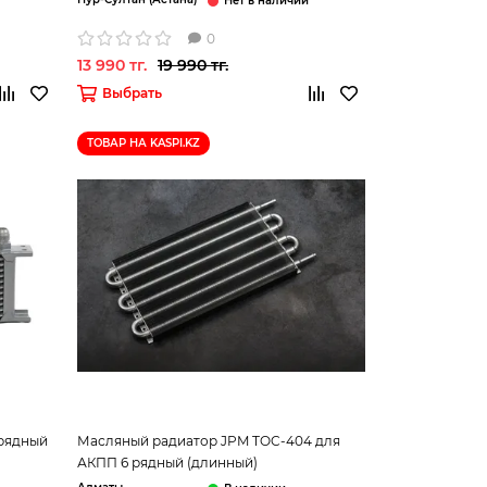
0
13 990 тг.
19 990 тг.
Выбрать
ТОВАР НА KASPI.KZ
 рядный
Масляный радиатор JPM TOC-404 для
АКПП 6 рядный (длинный)