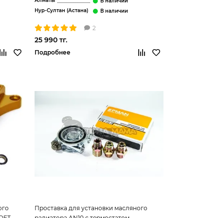
Алматы
Нур-Султан (Астана)
2
25 990 тг.
Подробнее
ого
Проставка для установки масляного
0DET
радиатора AN10 с термостатом