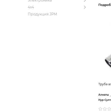
Электроника
Подроб
4x4
Продукция JPM
Труба а
Алматы
Нур-Султ