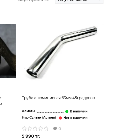
м
Труба алюминиевая 63мм 45градусов
м
Алматы
Нур-Султан (Астана)
0
5 990 тг.