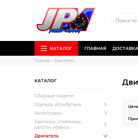
КАТАЛОГ
ГЛАВНАЯ
ДОСТАВКА
Главная
Двигатель
Дви
КАТАЛОГ
Сборные модели
Одежда, атрибутика
Цена,
Аксессуары
Прои
Бамперы, спойлеры,
капоты, обвесы
Двигатель