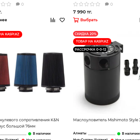
0
0
.
7 990 тг.
нее
Выбрать
СКИДКА 20%
НА KASPI.KZ
ТОВАР НА KASPI.KZ
РАССРОЧКА 0-0-12
нулевого сопротивления K&N
Маслоуловитель Mishimoto Style 
онус большой 76мм
Алматы
ан (Астана)
Нур-Султан (Астана)