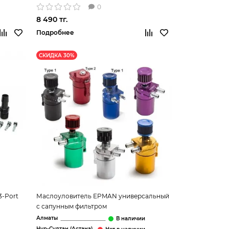
0
8 490 тг.
Подробнее
СКИДКА 30%
3-Port
Маслоуловитель EPMAN универсальный
с сапунным фильтром
Алматы
Нур-Султан (Астана)