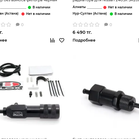
CA18DET S13 14 15
Алматы
ан (Астана)
Нур-Султан (Астана)
0
0
г.
6 490 тг.
нее
Подробнее