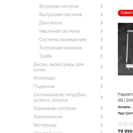
Впускная система
ТОВАР 
Выпускная система
Двигатель
Масляная система
Система охлаждения
Топливная система
Турбо
Диски, аксессуары для
колёс
Интерьер
Подвеска
Радиато
Силиконовые патрубки,
шланги, хомуты
S15 / 2
Алматы
Тормозная система
Нур-Султ
Трансмиссия
Экстерьер
79 990 