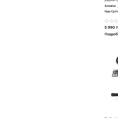
Алматы
Нур-Султ
5 990 т
Подроб