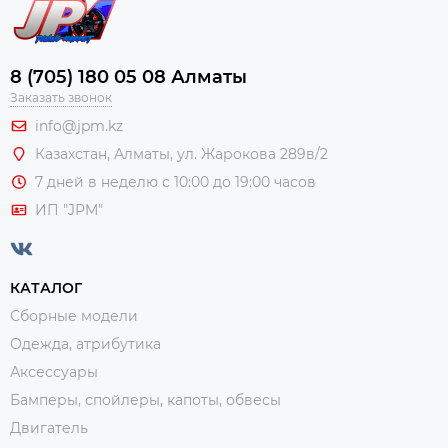
8 (705) 180 05 08 Алматы
Заказать звонок
info@jpm.kz
Казахстан, Алматы,
ул. Жарокова 289в/2
7 дней в неделю с 10:00 до 19:00 часов
ИП "JPM"
КАТАЛОГ
Сборные модели
Одежда, атрибутика
Аксессуары
Бамперы, спойлеры, капоты, обвесы
Двигатель