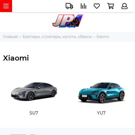
Главная
Бамперы, спойлеры, капоты, обвесы
Xiaomi
Xiaomi
SU7
YU7