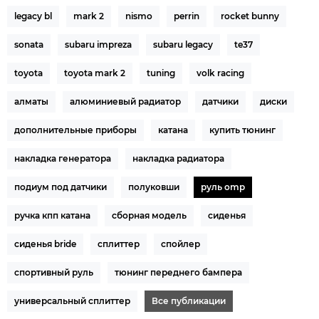
legacy bl
mark 2
nismo
perrin
rocket bunny
sonata
subaru impreza
subaru legacy
te37
toyota
toyota mark 2
tuning
volk racing
алматы
алюминиевый радиатор
датчики
диски
дополнительные приборы
катана
купить тюнинг
накладка генератора
накладка радиатора
подиум под датчики
полуковши
руль omp
ручка кпп катана
сборная модель
сиденья
сиденья bride
сплиттер
спойлер
спортивный руль
тюнинг переднего бампера
универсальный сплиттер
Все публикации