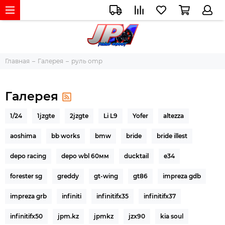
Главная
Галерея
руль omp
Галерея
1/24
1jzgte
2jzgte
Li L9
Yofer
altezza
aoshima
bb works
bmw
bride
bride illest
depo racing
depo wbl 60мм
ducktail
e34
forester sg
greddy
gt-wing
gt86
impreza gdb
impreza grb
infiniti
infinitifx35
infinitifx37
infinitifx50
jpm.kz
jpmkz
jzx90
kia soul