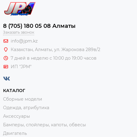
8 (705) 180 05 08 Алматы
Заказать звонок
info@jpm.kz
Казахстан, Алматы,
ул. Жарокова 289в/2
7 дней в неделю с 10:00 до 19:00 часов
ИП "JPM"
КАТАЛОГ
Сборные модели
Одежда, атрибутика
Аксессуары
Бамперы, спойлеры, капоты, обвесы
Двигатель