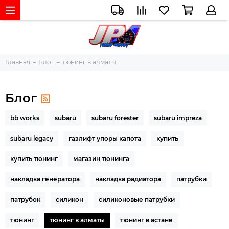
Главная
Блог
тюнинг в алматы
Блог
bb works
subaru
subaru forester
subaru impreza
subaru legacy
газлифт упоры капота
купить
купить тюнинг
магазин тюнинга
накладка генератора
накладка радиатора
патрубки
патрубок
силикон
силиконовые патрубки
тюнинг
тюнинг в алматы
тюнинг в астане