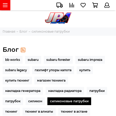
Главная
Блог
силиконовые патрубки
Блог
bb works
subaru
subaru forester
subaru impreza
subaru legacy
газлифт упоры капота
купить
купить тюнинг
магазин тюнинга
накладка генератора
накладка радиатора
патрубки
патрубок
силикон
силиконовые патрубки
тюнинг
тюнинг в алматы
тюнинг в астане