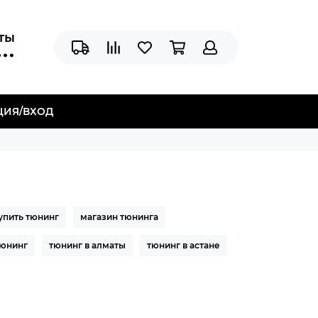
аты
ЦИЯ/ВХОД
упить тюнинг
магазин тюнинга
юнинг
тюнинг в алматы
тюнинг в астане