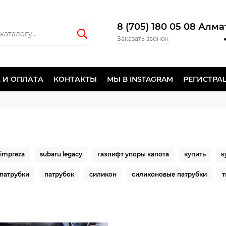
8 (705) 180 05 08 Алм
Заказать звонок
 И ОПЛАТА
КОНТАКТЫ
МЫ В INSTAGRAM
РЕГИСТРА
 impreza
subaru legacy
газлифт упоры капота
купить
к
патрубки
патрубок
силикон
силиконовые патрубки
т