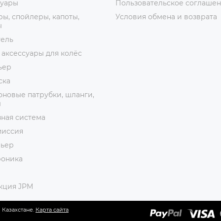
суары
Пользовательское соглаше
ы, спойлеры, капоты,
Условия обмена и возврата
ы
тель
 аксессуары для колёс
ьер
ска
новые патрубки, шланги,
ы
ная система
миссия
рьер
роника
кция JPM
 Казахстане.
Карта сайта