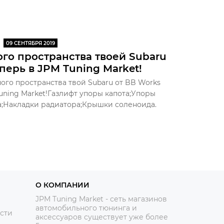
09 СЕНТЯБРЯ 2019
го пространства твоей Subaru
перь в JPM Tuning Market!
ого пространства твой Subaru от BB Works
uning Market!Газлифт упоры капота;Упоры
а;Накладки радиатора;Крышки соленоида.
О КОМПАНИИ
JPM Tuning Market - сеть магазинов
автомобильного тюнинга и
сти
аксессуаров существует уже более