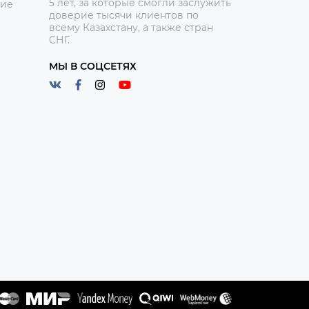
5 лет, за которые смогли заслужить
ние
доверие тысячи клиентов по
всему Казахстану, а также стран
СНГ.
МЫ В СОЦСЕТЯХ