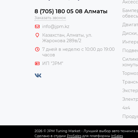
Аксес
Бампер
8 (705) 180 05 08 Алматы
обвес
Заказать звонок
Двига
info@jpm.kz
Диски,
Казахстан, Алматы,
ул.
Жарокова 289в/2
Интер
7 дней в неделю с 10:00 до 19:00
Подве
часов
Силико
ИП "JPM"
хомут
Тормоз
Транс
Эксте
Элект
4x4
Проду
2026 © JPM Tuning Market - Лучший выбор авто тюнинга в
Сделано в студии
ProSales
для платформы
InSales