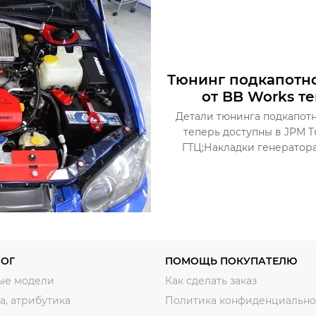
Тюнинг подкапотно
от BB Works те
Детали тюнинга подкапотн
теперь доступны в JPM T
ГТЦ;Накладки генератор
ЛОГ
ПОМОЩЬ ПОКУПАТЕЛЮ
ые модели
Как сделать заказ
, атрибутика
Политика конфиденциально