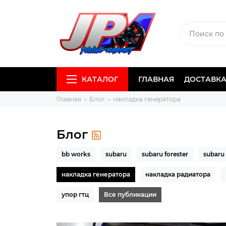
КАТАЛОГ
ГЛАВНАЯ
ДОСТАВКА
Главная
Блог
накладка генератора
Блог
bb works
subaru
subaru forester
subaru
накладка генератора
накладка радиатора
упор гтц
Все публикации