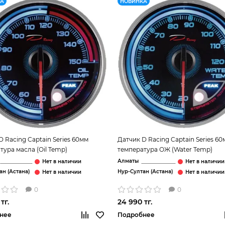
КА
НОВИНКА
D Racing Captain Series 60мм
Датчик D Racing Captain Series 6
тура масла (Oil Temp)
температура ОЖ (Water Temp)
Алматы
ан (Астана)
Нур-Султан (Астана)
0
0
тг.
24 990 тг.
нее
Подробнее