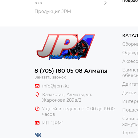
Подроб
4x4
Продукция JPM
КАТА
Сборн
Одежда
Аксес
Бампер
8 (705) 180 05 08 Алматы
обвес
Заказать звонок
Двига
info@jpm.kz
Диски,
Казахстан, Алматы,
ул.
Жарокова 289в/2
Интер
7 дней в неделю с 10:00 до 19:00
Подве
часов
Силико
ИП "JPM"
хомут
Тормоз