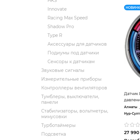
HKS
НОВИН
Innovate
Racing Max Speed
Shadow Pro
Type R
Аксессуары для датчиков
Подиумы под датчики
Сенсоры к датчикам
Звуковые сигналы
Измерительные приборы
Контроллеры вентиляторов
Датчик 
Тумблеры, выключатели,
давлени
панели
Алматы
Стабилизаторы, вольтметры,
Нур-Султ
минусовки
Турботаймеры
27 990 
Подсветка