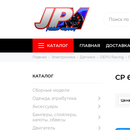
КАТАЛОГ
ГЛАВНАЯ
ДОСТАВКА
Главная
Электроника
Датчики
DEPO Racing
CP 
КАТАЛОГ
Сборные модели
Одежда, атрибутика
Цена,
Аксессуары
Бамперы, спойлеры,
капоты, обвесы
Двигатель