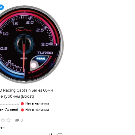
КА
D Racing Captain Series 60мм
е турбины (Boost)
ан (Астана)
0
тг.