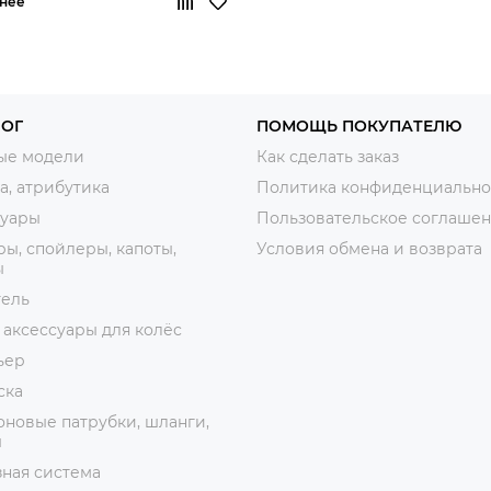
нее
ЛОГ
ПОМОЩЬ ПОКУПАТЕЛЮ
ые модели
Как сделать заказ
, атрибутика
Политика конфиденциально
суары
Пользовательское соглаше
ы, спойлеры, капоты,
Условия обмена и возврата
ы
тель
 аксессуары для колёс
ьер
ска
новые патрубки, шланги,
ы
ная система