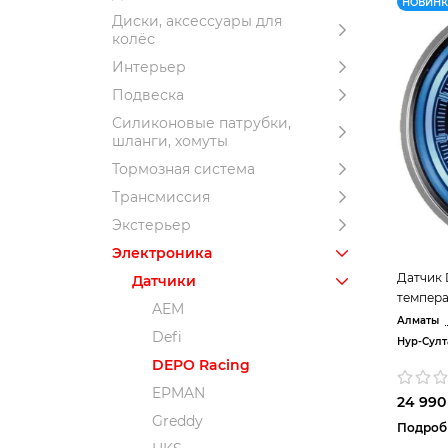
НОВИН
Диски, аксессуары для
колёс
Интерьер
Подвеска
Силиконовые патрубки,
шланги, хомуты
Тормозная система
Трансмиссия
Экстерьер
Электроника
Датчик 
Датчики
темпера
AEM
Алматы
Defi
Нур-Султ
DEPO Racing
EPMAN
24 990 
Greddy
Подроб