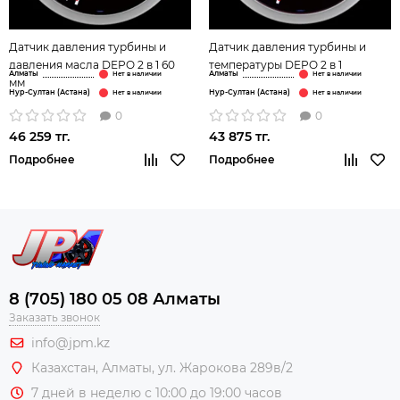
Датчик давления турбины и
Датчик давления турбины и
давления масла DEPO 2 в 1 60
температуры DEPO 2 в 1
Алматы
Алматы
мм
Нур-Султан (Астана)
Нур-Султан (Астана)
0
0
46 259 тг.
43 875 тг.
Подробнее
Подробнее
8 (705) 180 05 08 Алматы
Заказать звонок
info@jpm.kz
Казахстан, Алматы,
ул. Жарокова 289в/2
7 дней в неделю с 10:00 до 19:00 часов