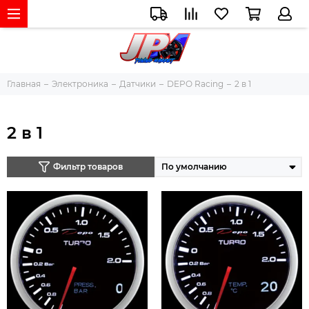
Главная
Электроника
Датчики
DEPO Racing
2 в 1
2 в 1
Фильтр товаров