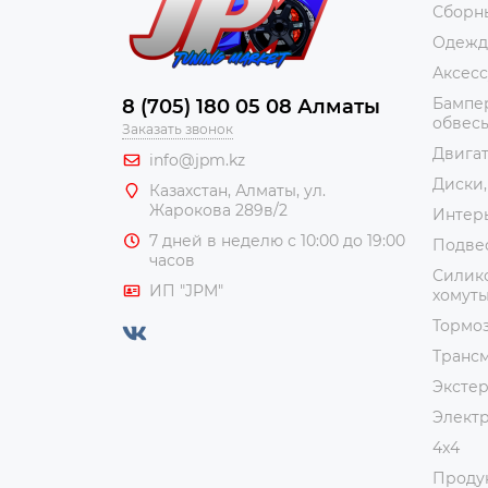
Сборн
Одежда
Аксес
Бампер
8 (705) 180 05 08 Алматы
обвес
Заказать звонок
Двига
info@jpm.kz
Диски,
Казахстан, Алматы,
ул.
Жарокова 289в/2
Интер
7 дней в неделю с 10:00 до 19:00
Подве
часов
Силико
ИП "JPM"
хомут
Тормоз
Транс
Эксте
Элект
4x4
Проду