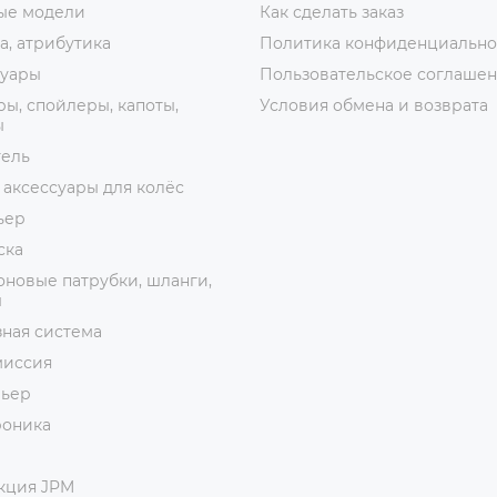
ые модели
Как сделать заказ
, атрибутика
Политика конфиденциально
суары
Пользовательское соглаше
ы, спойлеры, капоты,
Условия обмена и возврата
ы
тель
 аксессуары для колёс
ьер
ска
новые патрубки, шланги,
ы
ная система
миссия
рьер
роника
кция JPM