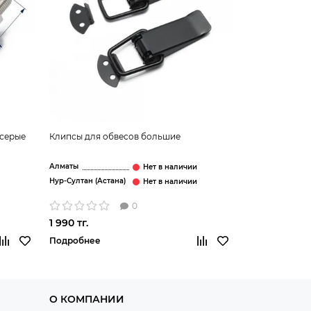
 серые
Клипсы для обвесов большие
Замки капота 
Алматы
Алматы
Нур-Султан (Астана)
Нур-Султан (Аст
0
1 990 тг.
2 490 тг.
Подробнее
Подробнее
О КОМПАНИИ