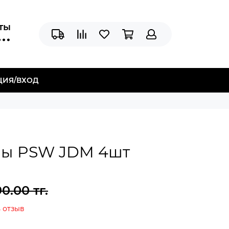
аты
ЦИЯ/ВХОД
мы PSW JDM 4шт
0.00 тг.
 отзыв