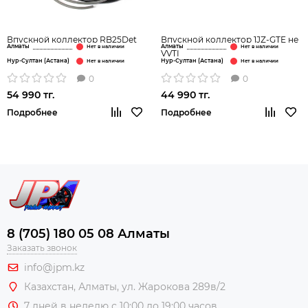
Впускной коллектор RB25Det
Впускной коллектор 1JZ-GTE не
Алматы
Алматы
VVTI
Нур-Султан (Астана)
Нур-Султан (Астана)
0
0
54 990 тг.
44 990 тг.
Подробнее
Подробнее
8 (705) 180 05 08 Алматы
Заказать звонок
info@jpm.kz
Казахстан, Алматы,
ул. Жарокова 289в/2
7 дней в неделю с 10:00 до 19:00 часов