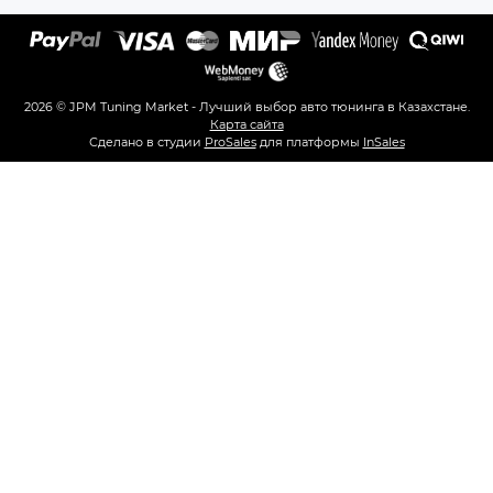
2026 © JPM Tuning Market - Лучший выбор авто тюнинга в Казахстане.
Карта сайта
Сделано в студии
ProSales
для платформы
InSales