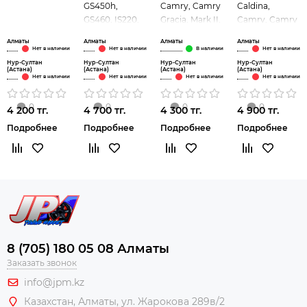
GS450h,
Camry, Camry
Caldina,
GS460, IS220,
Gracia, Mark II,
Camry, Camry
IS250, IS350,
Vista, Windom
Solara,
Алматы
Алматы
Алматы
Алматы
Crown, Mark X
(зад)
Highlander,
(зад)
Windom (зад)
Нур-Султан
Нур-Султан
Нур-Султан
Нур-Султан
(Астана)
(Астана)
(Астана)
(Астана)
0
0
0
0
4 200 тг.
4 700 тг.
4 300 тг.
4 900 тг.
Подробнее
Подробнее
Подробнее
Подробнее
8 (705) 180 05 08 Алматы
Заказать звонок
info@jpm.kz
Казахстан, Алматы,
ул. Жарокова 289в/2