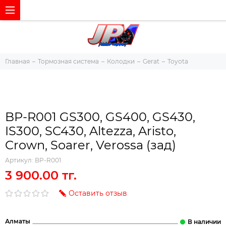
Главная
Тормозная система
Колодки
Gerat
Toyota
BP-R001 GS300, GS400, GS430,
IS300, SC430, Altezza, Aristo,
Crown, Soarer, Verossa (зад)
Артикул:
BP-R001
3 900.00 тг.
Оставить отзыв
Алматы