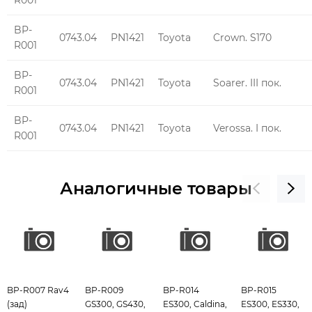
BP-
0743.04
PN1421
Toyota
Crown. S170
R001
BP-
0743.04
PN1421
Toyota
Soarer. III пок.
R001
BP-
0743.04
PN1421
Toyota
Verossa. I пок.
R001
Аналогичные товары
BP-R007 Rav4
BP-R009
BP-R014
BP-R015
(зад)
GS300, GS430,
ES300, Caldina,
ES300, ES330,