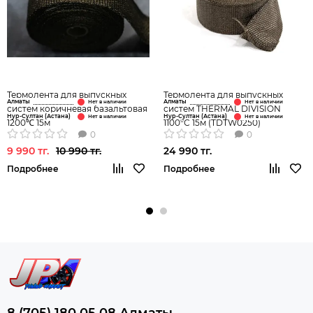
Термолента для выпускных
Термолента для выпускных
Алматы
Алматы
систем коричневая базальтовая
систем THERMAL DIVISION
Нур-Султан (Астана)
Нур-Султан (Астана)
1200℃ 15м
1100°С 15м (TDTW0250)
0
0
9 990 тг.
10 990 тг.
24 990 тг.
Подробнее
Подробнее
8 (705) 180 05 08 Алматы