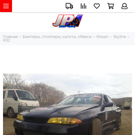
Главная
Бамперы, спойлеры, капоты, обвесы
Nissan
Skyline
R32