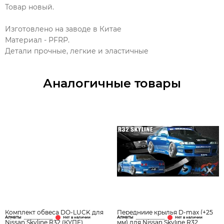
Товар новый.
Изготовлено на заводе в Китае
Материал - PFRP.
Детали прочные, легкие и эластичные
Аналогичные товары
Комплект обвеса DO-LUCK для
Передниие крылья D-max (+25
Алматы
Алматы
Nissan Skyline R32 (КУПЕ)
мм) для Nissan Skyline R32