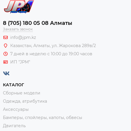
8 (705) 180 05 08 Алматы
Заказать звонок
info@jpm.kz
Казахстан, Алматы,
ул. Жарокова 289в/2
7 дней в неделю с 10:00 до 19:00 часов
ИП "JPM"
КАТАЛОГ
Сборные модели
Одежда, атрибутика
Аксессуары
Бамперы, спойлеры, капоты, обвесы
Двигатель