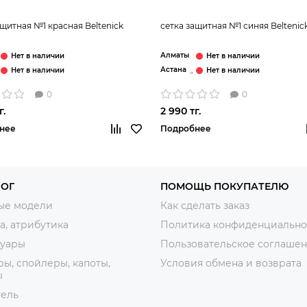
ащитная №1 красная Beltenick
сетка защитная №1 синяя Beltenic
Алматы
Астана
0
0
г.
2 990 тг.
нее
Подробнее
ЛОГ
ПОМОЩЬ ПОКУПАТЕЛЮ
ые модели
Как сделать заказ
, атрибутика
Политика конфиденциально
суары
Пользовательское соглаше
ы, спойлеры, капоты,
Условия обмена и возврата
ы
тель