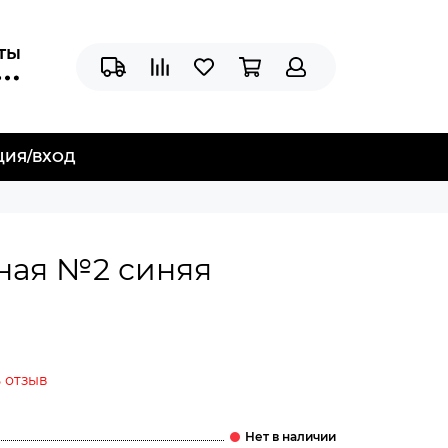
аты
ЦИЯ/ВХОД
тная №2 синяя
 отзыв