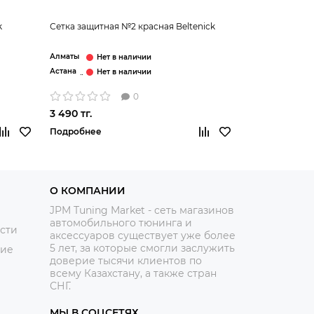
k
Сетка защитная №2 красная Beltenick
Алматы
Астана
0
3 490 тг.
Подробнее
О КОМПАНИИ
JPM Tuning Market - сеть магазинов
автомобильного тюнинга и
сти
аксессуаров существует уже более
5 лет, за которые смогли заслужить
ние
доверие тысячи клиентов по
всему Казахстану, а также стран
СНГ.
МЫ В СОЦСЕТЯХ