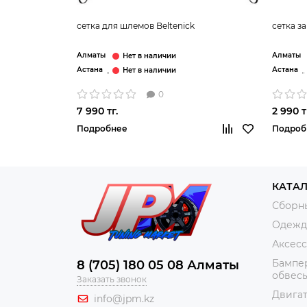
сетка для шлемов Beltenick
сетка з
Алматы
Алматы
Астана
Астана
0
7 990 тг.
2 990 т
Подробнее
Подроб
КАТА
Сборн
Одежда
Аксес
Бампер
8 (705) 180 05 08 Алматы
обвес
Заказать звонок
Двига
info@jpm.kz