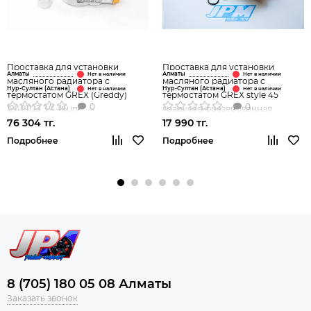
Проставка для установки
Проставка для установки
Алматы
Алматы
масляного радиатора с
масляного радиатора с
Нур-Султан (Астана)
Нур-Султан (Астана)
термостатом GREX (Greddy)
термостатом GREX style 45
0
0
12401123 3/4-16unf
градусов фрезерованная
76 304 тг.
17 990 тг.
Подробнее
Подробнее
8 (705) 180 05 08 Алматы
Заказать звонок