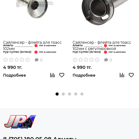
Сайленсер - флейта для трасс
Сайленсер - флейта для трасс
Алматы
Алматы
102мм
102мм с регулировкой
Нур-Султан (Астана)
Нур-Султан (Астана)
0
0
4 990 тг.
4 990 тг.
Подробнее
Подробнее