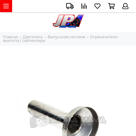
Главная
Двигатель
Выпускная система
Ограничители
выхлопа / сайленсеры