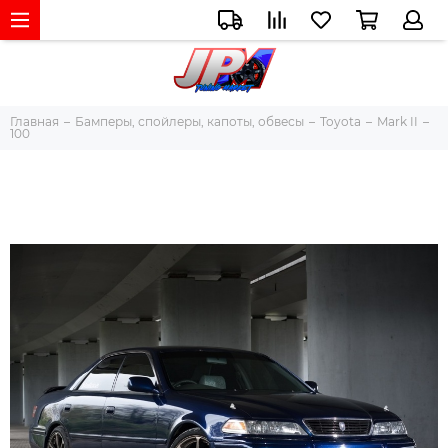
Главная
Бамперы, спойлеры, капоты, обвесы
Toyota
Mark II
100