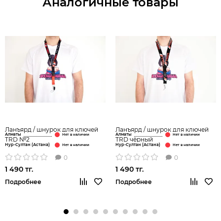
Аналогичные товары
Ланъярд / шнурок для ключей
Ланъярд / шнурок для ключей
Алматы
Алматы
TRD №2
TRD чёрный
Нур-Султан (Астана)
Нур-Султан (Астана)
0
0
1 490 тг.
1 490 тг.
Подробнее
Подробнее