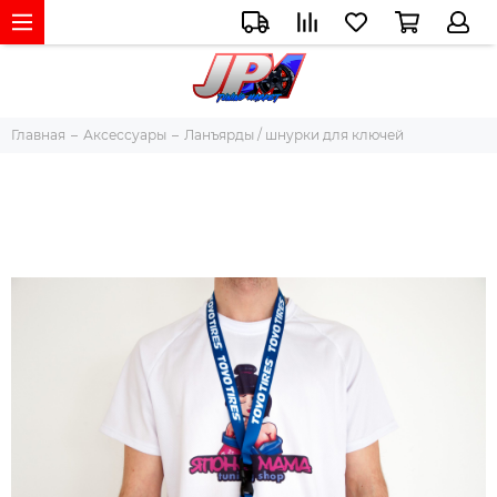
Главная
Аксессуары
Ланъярды / шнурки для ключей