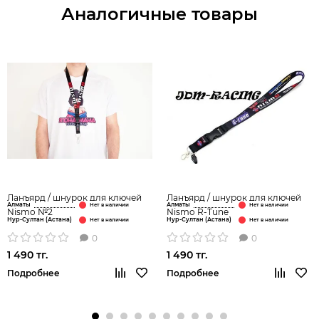
Аналогичные товары
Ланъярд / шнурок для ключей
Ланъярд / шнурок для ключей
Алматы
Алматы
Nismo №2
Nismo R-Tune
Нур-Султан (Астана)
Нур-Султан (Астана)
0
0
1 490 тг.
1 490 тг.
Подробнее
Подробнее