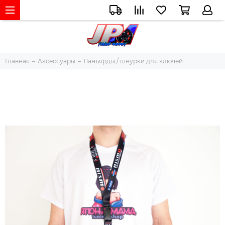
Главная
Аксессуары
Ланъярды / шнурки для ключей