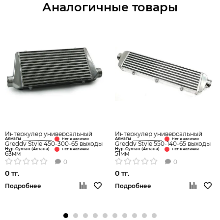
Аналогичные товары
Интеркулер универсальный
Интеркулер универсальный
Алматы
Алматы
Greddy Style 450-300-65 выходы
Greddy Style 550-140-65 выходы
Нур-Султан (Астана)
Нур-Султан (Астана)
63мм
51мм
0
0
0 тг.
0 тг.
Подробнее
Подробнее