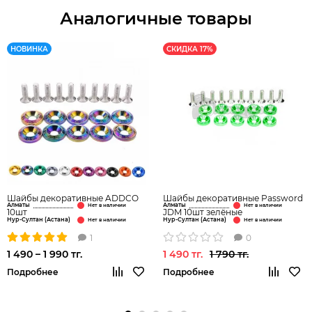
Аналогичные товары
НОВИНКА
СКИДКА 17%
Шайбы декоративные ADDCO
Шайбы декоративные Password
Алматы
Алматы
10шт
JDM 10шт зелёные
Нур-Султан (Астана)
Нур-Султан (Астана)
1
0
1 490 – 1 990 тг.
1 490 тг.
1 790 тг.
Подробнее
Подробнее