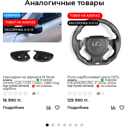
Аналогичные товары
НОВИНКА
ТОВАР НА KASPI.KZ
ТОВАР НА KASPI.KZ
РАССРОЧКА 0-0-12
РАССРОЧКА 0-0-12
Накладки на зеркала M Style
Руль карбоновый Lexus IS/IS-
Алматы
Алматы
Infiniti G25 / G37 / Q40 / Q60 под
F/ES/RX/RC/RC-F 2014-2024
Нур-Султан (Астана)
Нур-Султан (Астана)
карбон
0
0
16 990 тг.
129 990 тг.
Подробнее
Подробнее