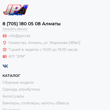
8 (705) 180 05 08 Алматы
Заказать звонок
info@jpm.kz
Казахстан, Алматы,
ул. Жарокова 289в/2
7 дней в неделю с 10:00 до 19:00 часов
ИП "JPM"
КАТАЛОГ
Сборные модели
Одежда, атрибутика
Аксессуары
Бамперы, спойлеры, капоты, обвесы
Двигатель