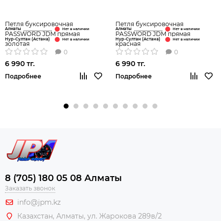
Петля буксировочная
Петля буксировочная
Алматы
Алматы
PASSWORD JDM прямая
PASSWORD JDM прямая
Нур-Султан (Астана)
Нур-Султан (Астана)
золотая
красная
0
0
6 990 тг.
6 990 тг.
Подробнее
Подробнее
8 (705) 180 05 08 Алматы
Заказать звонок
info@jpm.kz
Казахстан, Алматы,
ул. Жарокова 289в/2