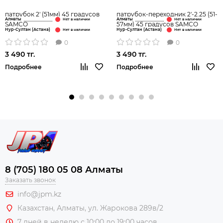
патрубок 2' (51мм) 45 градусов
патрубок-переходник 2'-2.25 (51-
Алматы
Алматы
SAMCO
57мм) 45 градусов SAMCO
Нур-Султан (Астана)
Нур-Султан (Астана)
0
0
3 490 тг.
3 490 тг.
Подробнее
Подробнее
8 (705) 180 05 08 Алматы
Заказать звонок
info@jpm.kz
Казахстан, Алматы,
ул. Жарокова 289в/2
7 дней в неделю с 10:00 до 19:00 часов