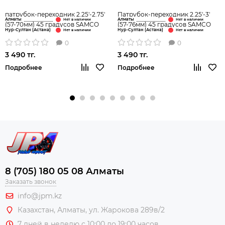
патрубок-переходник 2.25'-2.75'
Патрубок-переходник 2.25'-3'
Алматы
Алматы
(57-70мм) 45 градусов SAMCO
(57-76мм) 45 градусов SAMCO
Нур-Султан (Астана)
Нур-Султан (Астана)
0
0
3 490 тг.
3 490 тг.
Подробнее
Подробнее
8 (705) 180 05 08 Алматы
Заказать звонок
info@jpm.kz
Казахстан, Алматы,
ул. Жарокова 289в/2
7 дней в неделю с 10:00 до 19:00 часов