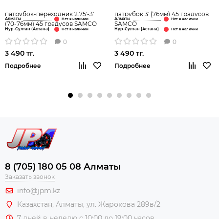
патрубок-переходник 2.75'-3'
патрубок 3' (76мм) 45 градусов
Алматы
Алматы
(70-76мм) 45 градусов SAMCO
SAMCO
Нур-Султан (Астана)
Нур-Султан (Астана)
0
0
3 490 тг.
3 490 тг.
Подробнее
Подробнее
8 (705) 180 05 08 Алматы
Заказать звонок
info@jpm.kz
Казахстан, Алматы,
ул. Жарокова 289в/2
7 дней в неделю с 10:00 до 19:00 часов